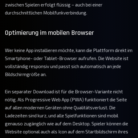
zwischen Spielen erfolgt flüssig – auch bei einer
durchschnittlichen Mobilfunkverbindung.
Optimierung im mobilen Browser
Wer keine App installieren möchte, kann die Plattform direkt im
Smartphone- oder Tablet-Browser aufrufen. Die Website ist
vollständig responsiv und passt sich automatisch an jede
Bildschirmgröße an.
Ein separater Download ist für die Browser-Variante nicht
nötig. Als Progressive Web App (PWA) funktioniert die Seite
auf allen modernen Geräten ohne Qualitätsverlust. Die
Ladezeiten sind kurz, und alle Spielfunktionen sind mobil
genauso zugänglich wie auf dem Desktop. Spieler können die
Website optional auch als Icon auf dem Startbildschirm ihres