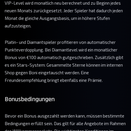
VIP-Level wird monatlich neu berechnet und zu Beginn jedes
neuen Monats zurückgesetzt. Jeder Spieler hat dadurch jeden
Monat die gleiche Ausgangsbasis, um in höhere Stufen
aufzusteigen.
Platin- und Diamantspieler profitieren von automatischer
Punkteverdopplung. Bei Diamantlevel wird ein monatlicher
Bonus von €100 automatisch gutgeschrieben. Zusätzlich gibt
es ein Stars-System: Gesammelte Sterne können im internen
Shop gegen Boni eingetauscht werden. Eine
Freundesempfehlung bringt ebenfalls eine Prämie.
Bonusbedingungen
Bevor ein Bonus ausgezahlt werden kann, müssen bestimmte
Bedingungen erfüllt sein. Das gilt für alle Angebote im Rahmen