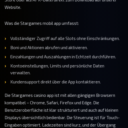
Website.
Was die Stargames mobil app umfasst:
Vollständiger Zugriff auf alle Slots ohne Einschränkungen.
Boni und Aktionen abrufen und aktivieren.
Einzahlungen und Auszahlungen in Echtzeit durchführen.
Kontoeinstellungen, Limits und persönliche Daten
verwalten.
Kundensupport direkt über die App kontaktieren.
Die Stargames casino app ist mit allen gängigen Browsern
kompatibel – Chrome, Safari, Firefox und Edge. Die
Benutzeroberfläche ist klar strukturiert und auch auf kleinen
Displays übersichtlich bedienbar. Die Steuerung ist für Touch-
Eingaben optimiert. Ladezeiten sind kurz, und der Übergang