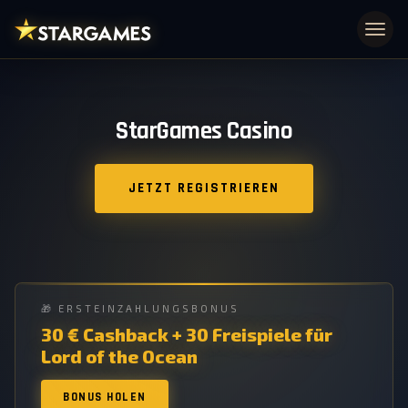
StarGames Casino
JETZT REGISTRIEREN
🎁 ERSTEINZAHLUNGSBONUS
30 € Cashback + 30 Freispiele für
Lord of the Ocean
BONUS HOLEN