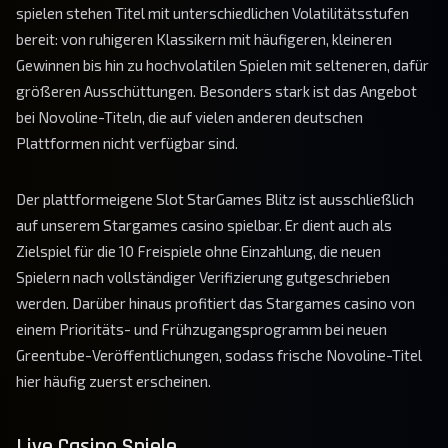
spielen stehen Titel mit unterschiedlichen Volatilitätsstufen
bereit: von ruhigeren Klassikern mit häufigeren, kleineren
Gewinnen bis hin zu hochvolatilen Spielen mit selteneren, dafür
größeren Ausschüttungen. Besonders stark ist das Angebot
bei Novoline-Titeln, die auf vielen anderen deutschen
Plattformen nicht verfügbar sind.
Der plattformeigene Slot StarGames Blitz ist ausschließlich
auf unserem Stargames casino spielbar. Er dient auch als
Zielspiel für die 10 Freispiele ohne Einzahlung, die neuen
Spielern nach vollständiger Verifizierung gutgeschrieben
werden. Darüber hinaus profitiert das Stargames casino von
einem Prioritäts- und Frühzugangsprogramm bei neuen
Greentube-Veröffentlichungen, sodass frische Novoline-Titel
hier häufig zuerst erscheinen.
Live Casino Spiele