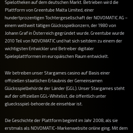
Spielotheken auf dem deutschen Markt. Betrieben wird die
Plattform von Greentube Malta Limited, einer
hundertprozentigen Tochtergesellschaft der NOVOMATIC AG –
einem weltweit tätigen Glücksspielkonzern, der 1980 von
Johann Graf in Österreich gegründet wurde. Greentube wurde
2010 Teil von NOVOMATIC und hat sich seitdem zu einem der
wichtigsten Entwickler und Betreiber digitaler
Spieleplattformen im europäischen Raum entwickelt.
Wir betreiben unser Stargames casino auf Basis einer
offiziellen staatlichen Erlaubnis der Gemeinsamen
Glücksspielbehörde der Länder (GGL). Unser Stargames steht
auf der offiziellen GGL-Whitelist, die öffentlich unter
gluecksspiel-behoerde.de einsehbar ist.
Die Geschichte der Plattform beginnt im Jahr 2008, als sie
erstmals als NOVOMATIC-Markenwebsite online ging. Mit dem