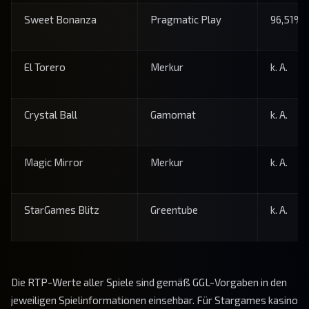
Sweet Bonanza
Pragmatic Play
96,51%
El Torero
Merkur
k. A.
Crystal Ball
Gamomat
k. A.
Magic Mirror
Merkur
k. A.
StarGames Blitz
Greentube
k. A.
Die RTP-Werte aller Spiele sind gemäß GGL-Vorgaben in den
jeweiligen Spielinformationen einsehbar. Für Stargames kasino