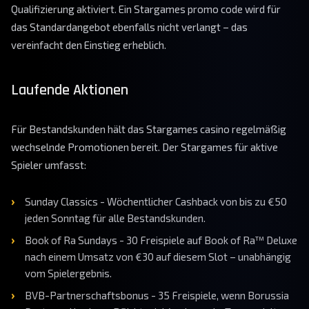
Qualifizierung aktiviert. Ein Stargames promo code wird für
das Standardangebot ebenfalls nicht verlangt – das
vereinfacht den Einstieg erheblich.
Laufende Aktionen
Für Bestandskunden hält das Stargames casino regelmäßig
wechselnde Promotionen bereit. Der Stargames für aktive
Spieler umfasst:
Sunday Classics - Wöchentlicher Cashback von bis zu €50
jeden Sonntag für alle Bestandskunden.
Book of Ra Sundays - 30 Freispiele auf Book of Ra™ Deluxe
nach einem Umsatz von €30 auf diesem Slot – unabhängig
vom Spielergebnis.
BVB-Partnerschaftsbonus - 35 Freispiele, wenn Borussia