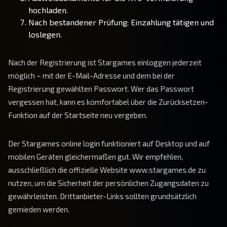
hochladen.
Nach bestandener Prüfung: Einzahlung tätigen und
loslegen.
Nach der Registrierung ist Stargames einloggen jederzeit
möglich – mit der E-Mail-Adresse und dem bei der
Registrierung gewählten Passwort. Wer das Passwort
vergessen hat, kann es komfortabel über die Zurücksetzen-
Funktion auf der Startseite neu vergeben.
Der Stargames online login funktioniert auf Desktop und auf
mobilen Geräten gleichermaßen gut. Wir empfehlen,
ausschließlich die offizielle Website www.stargames.de zu
nutzen, um die Sicherheit der persönlichen Zugangsdaten zu
gewährleisten. Drittanbieter-Links sollten grundsätzlich
gemieden werden.