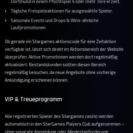
Dortmund in einem Pflichtspiel 4 oder mehr Tore erzielt.
Tägliche Freispieleaktionen für ausgewählte Spieler.
Saisonale Events und Drops & Wins-ähnliche
Laufpromotionen.
Ob gerade ein Stargames aktionscode für eine Zeitaktion
verfügbar ist, lässt sich direkt im Aktionsbereich der Website
überprüfen. Aktive Promotionen werden dort regelmäßig
aktualisiert. Bestandskunden sollten diesen Bereich
regelmäßig besuchen, da neue Angebote ohne vorherige
Ankündigung erscheinen können.
VIP & Treueprogramm
Alle registrierten Spieler des Stargames casino werden
automatisch in den StarGames Players Club aufgenommen –
ohne separate Anmeldung oder Mindestanforderung.