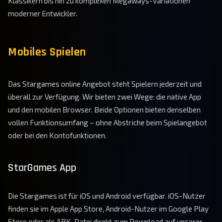
Klassikern bis hin zu komplexen Megaways-Variationen
moderner Entwickler.
Mobiles Spielen
Das Stargames online Angebot steht Spielern jederzeit und
überall zur Verfügung. Wir bieten zwei Wege: die native App
und den mobilen Browser. Beide Optionen bieten denselben
vollen Funktionsumfang – ohne Abstriche beim Spielangebot
oder bei den Kontofunktionen.
StarGames App
Die Stargames ist für iOS und Android verfügbar. iOS-Nutzer
finden sie im Apple App Store, Android-Nutzer im Google Play
Store oder als APK-Datei direkt zum Download auf unserer